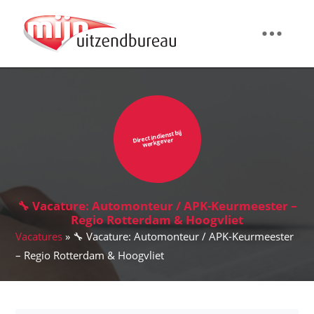
Direct in dienst bij
werkgever
🔧 Vacature: Automonteur / APK-Keurmeester –
Regio Rotterdam & Hoogvliet
Vacatures
» 🔧 Vacature: Automonteur / APK-Keurmeester
– Regio Rotterdam & Hoogvliet