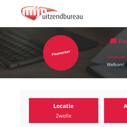
🚚 Pa
Flexwerker
Vacatures
Welkom!
Locatie
A
Zwolle