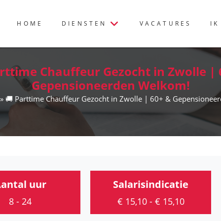
HOME
DIENSTEN
VACATURES
IK
rttime Chauffeur Gezocht in Zwolle |
Gepensioneerden Welkom!
» 🚚 Parttime Chauffeur Gezocht in Zwolle | 60+ & Gepensionee
antal uur
Salarisindicatie
8 - 24
€ 15,10 - € 15,10