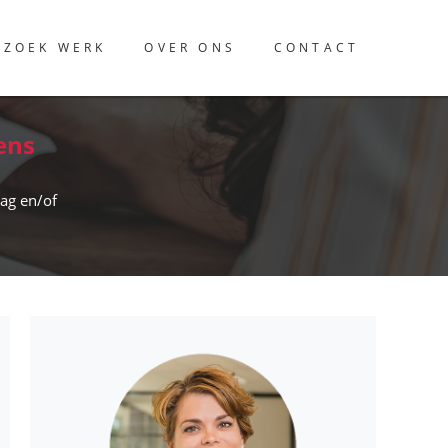
 ZOEK WERK
OVER ONS
CONTACT
ens
ag en/of