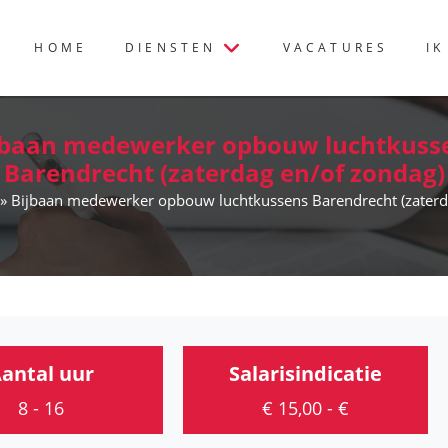
HOME
DIENSTEN
VACATURES
IK
jbaan medewerker opbouw luchtkuss
Barendrecht (zaterdag en/of zondag)
» Bijbaan medewerker opbouw luchtkussens Barendrecht (zaterd
antal uur
Salarisindicatie
8 - 16
€ 15,00 - €