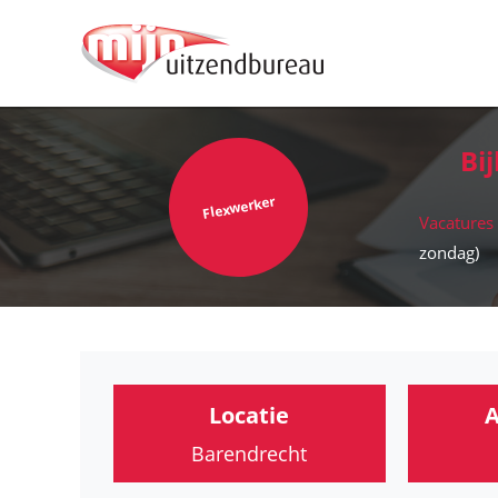
Bi
Flexwerker
Vacatures
zondag)
Locatie
A
Barendrecht