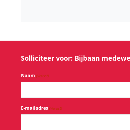
Solliciteer voor: Bijbaan medew
Naam
(Vereist)
E-mailadres
(Vereist)